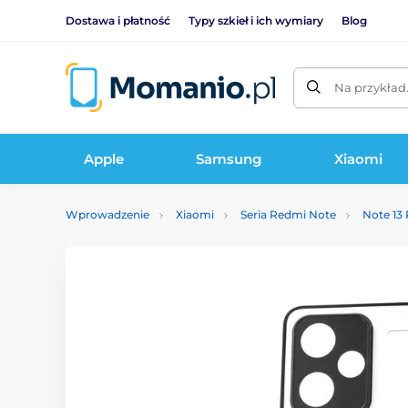
Dostawa i płatność
Typy szkieł i ich wymiary
Blog
Na przykład
Apple
Samsung
Xiaomi
Wprowadzenie
Xiaomi
Seria Redmi Note
Note 13 