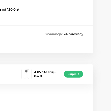
a
od
120.0 zł
Gwarancja:
24 miesięcy
AllWhite etui,…
Kupić
8.4 zł