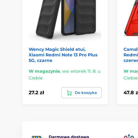
Wency Magic Shield etui,
Camsli
Xiaomi Redmi Note 13 Pro Plus
Redmi 
5G, czarne
czerw
W magazynie
,
we wtorek 11. 8. u
W mag
Ciebie
Ciebie
27.2 zł
47.8 z
Do koszyka
Darmowa dostawa