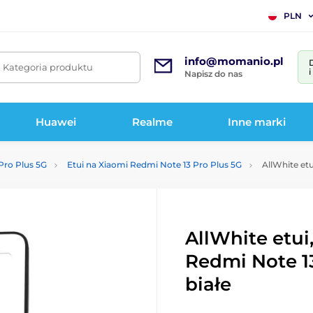
PLN
info@momanio.pl
. Kategoria produktu
Napisz do nas
Huawei
Realme
Inne marki
Pro Plus 5G
Etui na Xiaomi Redmi Note 13 Pro Plus 5G
AllWhite etu
AllWhite etui
Redmi Note 13
białe