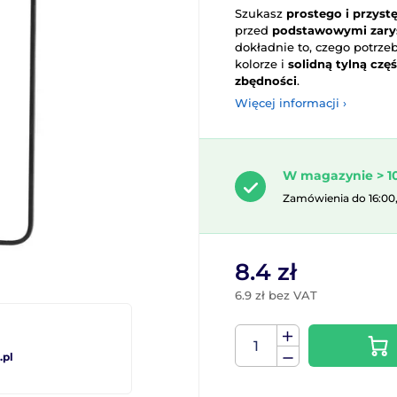
Szukasz
prostego i przys
przed
podstawowymi zarys
dokładnie to, czego potrze
kolorze i
solidną tylną czę
zbędności
.
Więcej informacji ›
W magazynie > 10
Zamówienia do 16:00
8.4 zł
6.9 zł bez VAT
pl