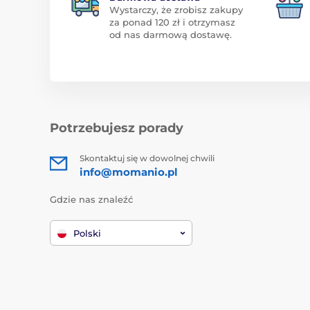
Wystarczy, że zrobisz zakupy
za ponad 120 zł i otrzymasz
od nas darmową dostawę.
Potrzebujesz porady
Skontaktuj się w dowolnej chwili
info@momanio.pl
Gdzie nas znaleźć
Polski