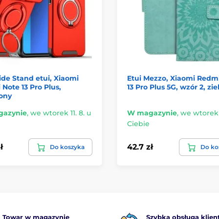
de Stand etui, Xiaomi
Etui Mezzo, Xiaomi Redm
Note 13 Pro Plus,
13 Pro Plus 5G, wzór 2, zi
ony
azynie
,
we wtorek 11. 8. u
W magazynie
,
we wtorek 1
Ciebie
ł
42.7 zł
Do koszyka
Do ko
Towar w magazynie
Szybka obsługa klien