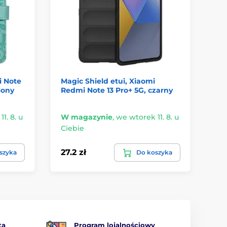
i Note
Magic Shield etui, Xiaomi
Et
elony
Redmi Note 13 Pro+ 5G, czarny
Re
ni
1. 8. u
W magazynie
,
we wtorek 11. 8. u
W 
Ciebie
Ci
27.2 zł
49
szyka
Do koszyka
ta
Program lojalnościowy