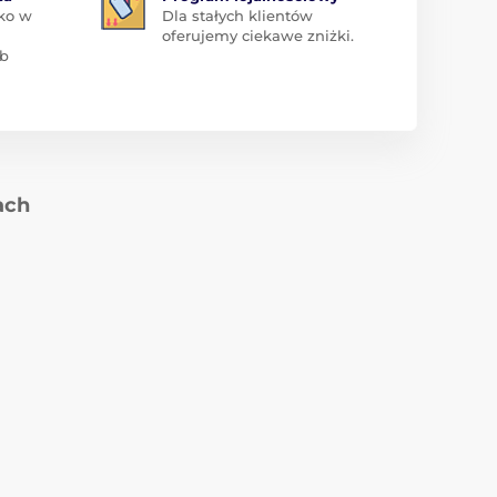
ko w
Dla stałych klientów
oferujemy ciekawe zniżki.
ub
ach