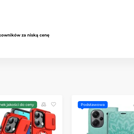
kowników za niską cenę
nek jakości do ceny
Podstawowa