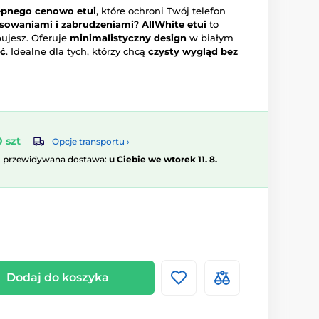
tępnego cenowo etui
, które ochroni Twój telefon
owaniami i zabrudzeniami
?
AllWhite etui
to
bujesz. Oferuje
minimalistyczny design
w białym
ść
. Idealne dla tych, którzy chcą
czysty wygląd bez
 szt
Opcje transportu ›
, przewidywana dostawa:
u Ciebie we wtorek 11. 8.
Dodaj do koszyka