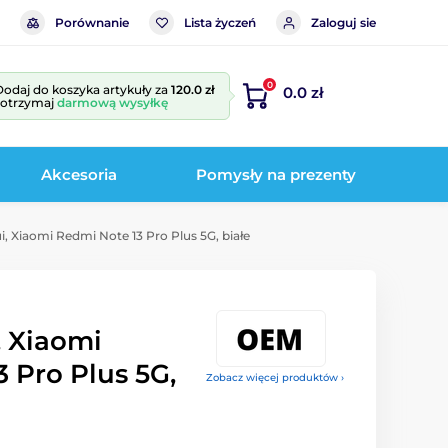
Porównanie
Lista życzeń
Zaloguj sie
0
Dodaj do koszyka artykuły za
120.0 zł
0.0 zł
i otrzymaj
darmową wysyłkę
Akcesoria
Pomysły na prezenty
i, Xiaomi Redmi Note 13 Pro Plus 5G, białe
, Xiaomi
 Pro Plus 5G,
Zobacz więcej produktów ›