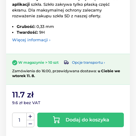
aplikacji
szkła. Szkło zakrywa tylko płaską część
ekranu. Dla maksymalnej ochrony zalecamy
rozważenie zakupu szkła 5D z naszej oferty.
Grubość:
0,33 mm
Twardość:
9H
Więcej informacji ›
Opcje transportu ›
W magazynie > 10 szt
Zamówienia do 16:00, przewidywana dostawa:
u Ciebie we
wtorek 11. 8.
11.7 zł
9.6 zł bez VAT
Dodaj do koszyka