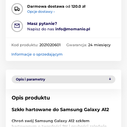
Darmowa dostawa
od
120.0 zł
Opcje dostawy ›
Masz pytanie?
Napisz do nas
info@momanio.pl
Kod produktu:
2021020601
Gwarancja:
24 miesięcy
Informacje o sprzedającym
Opis i parametry
Opis produktu
Szkło hartowane do Samsung Galaxy A12
Chroń swój Samsung Galaxy A12 szkłem
hartowanym o twardości 9H i grubości zaledwie