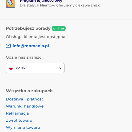
Program lojalnościowy
Dla stałych klientów oferujemy ciekawe zniżki.
1x ochronne szkło hartowane
1x sucha ściereczka
1x mokra ściereczka
Potrzebujesz porady
online
Obsługa klienta jest dostępna
info@momanio.pl
Gdzie nas znaleźć
Polski
Wszystko o zakupach
Dostawa i płatność
Warunki handlowe
Reklamacja
Zwrot towaru
Wymiana towaru