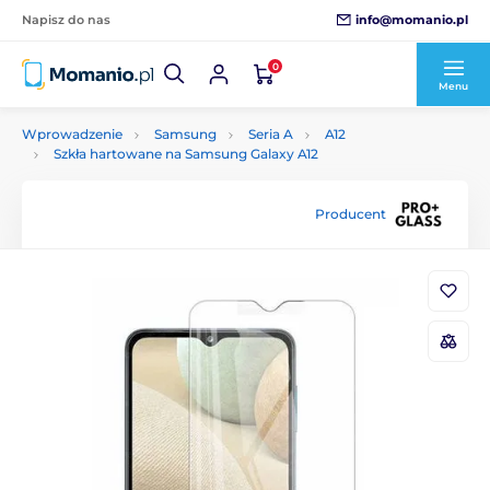
info@momanio.pl
Napisz do nas
0
Menu
Wprowadzenie
Samsung
Seria A
A12
Szkła hartowane na Samsung Galaxy A12
Producent