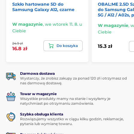
Szkło hartowane 5D do
OBAL:ME 2.5D S
smartfona.
Samsung Galaxy A12, czarne
do Samsung Gala
5G / A12 / A02s,
W magazynie
,
we wtorek 11. 8. u
*Zdjęcia mają charakter poglądowy.
W magazynie
,
w
Ciebie
Ciebie
Aplikacja dla każdego
24.9 zł
Do koszyka
15.3 zł
Kolejną świetną zaletą tego szkła hartowanego do
16.8 zł
Samsung Galaxy A12 jest jego
bardzo łatwa aplikacja
.
Dzięki
zestawowi aplikacyjnemu
przymocowanie
szkła hartowanego do ekranu Twojego smartfona
będzie naprawdę proste.
Darmowa dostawa
Wystarczy, że zrobisz zakupy za ponad 120 zł i otrzymasz od
Idealna przyczepność
nas darmową dostawę.
W przeciwieństwie do niektórych innych szkieł
Towar w magazynie
hartowanych, cała powierzchnia szkła do Samsung
Wszystkie produkty mamy na stanie i wysyłamy je
Galaxy A12 jest pokryta klejem adhezyjnym, co
natychmiast po otrzymaniu zamówienia.
gwarantuje
absolutnie idealną przyczepność na całej
powierzchni
szkła hartowanego. Nie ma więc ryzyka
Szybka obsługa klienta
Rozwiązujemy wszystko w ciągu kilku godzin, reklamacje,
odklejania się krawędzi lub ich odstawania.
pytania lub wymianę towaru.
Zawartość opakowania: