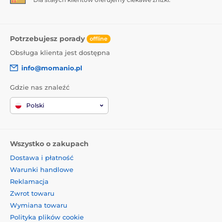
1x ochronne szkło hartowane
1x sucha ściereczka
1x mokra ściereczka
Potrzebujesz porady
offline
Obsługa klienta jest dostępna
info@momanio.pl
Gdzie nas znaleźć
Polski
Wszystko o zakupach
Dostawa i płatność
Warunki handlowe
Reklamacja
Zwrot towaru
Wymiana towaru
Polityka plików cookie