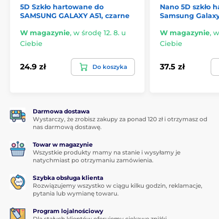
5D Szkło hartowane do
Nano 5D szkło h
SAMSUNG GALAXY A51, czarne
Samsung Galaxy 
*Zdjęcia mają charakter poglądowy.
W magazynie
,
w środę 12. 8. u
W magazynie
,
w
Ciebie
Ciebie
Aplikacja dla każdego
24.9 zł
37.5 zł
Kolejną świetną zaletą tego szkła hartowanego do
Do koszyka
Samsung Galaxy A51 jest jego
bardzo łatwa aplikacja
.
Dzięki
zestawowi aplikacyjnemu
przymocowanie
szkła hartowanego do ekranu Twojego smartfona
będzie naprawdę proste.
Darmowa dostawa
Wystarczy, że zrobisz zakupy za ponad 120 zł i otrzymasz od
Idealna przyczepność
nas darmową dostawę.
W przeciwieństwie do niektórych innych szkieł
Towar w magazynie
hartowanych, cała powierzchnia szkła do Samsung
Wszystkie produkty mamy na stanie i wysyłamy je
Galaxy A51 jest pokryta klejem adhezyjnym, co
natychmiast po otrzymaniu zamówienia.
gwarantuje
absolutnie perfekcyjną przyczepność na
całej powierzchni
. Nie ma więc ryzyka odklejania się
Szybka obsługa klienta
krawędzi lub ich odstawania.
Rozwiązujemy wszystko w ciągu kilku godzin, reklamacje,
pytania lub wymianę towaru.
Zawartość opakowania:
Program lojalnościowy
Dla stałych klientów oferujemy ciekawe zniżki.