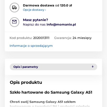
Darmowa dostawa
od
120.0 zł
Opcje dostawy ›
Masz pytanie?
Napisz do nas
info@momanio.pl
Kod produktu:
2020013111
Gwarancja:
24 miesięcy
Informacje o sprzedającym
Opis i parametry
Opis produktu
Szkło hartowane do Samsung Galaxy A51
Chroń swój Samsung Galaxy A51 szkłem
hartowanym o twardości 9H i grubości zaledwie