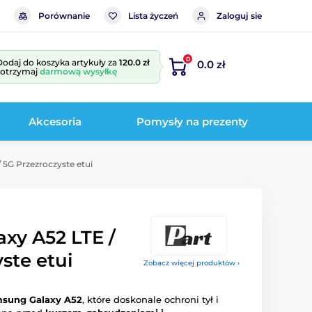
Porównanie
Lista życzeń
Zaloguj sie
0
Dodaj do koszyka artykuły za
120.0 zł
0.0 zł
i otrzymaj
darmową wysyłkę
Akcesoria
Pomysły na prezenty
5G Przezroczyste etui
xy A52 LTE /
ste etui
Zobacz więcej produktów ›
amsung Galaxy A52
, które doskonale ochroni tył i