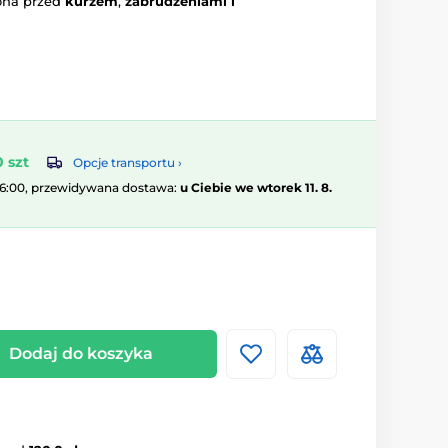
ona przed
kurzem
,
zabrudzeniami i
 szt
Opcje transportu ›
16:00, przewidywana dostawa:
u Ciebie we wtorek 11. 8.
Dodaj do koszyka