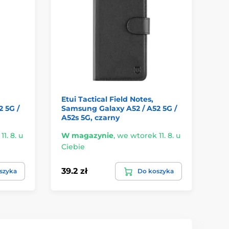
Etui Tactical Field Notes,
Et
 5G /
Samsung Galaxy A52 / A52 5G /
A5
A52s 5G, czarny
br
1. 8. u
W magazynie
,
we wtorek 11. 8. u
W 
Ciebie
Ci
39.2 zł
35
szyka
Do koszyka