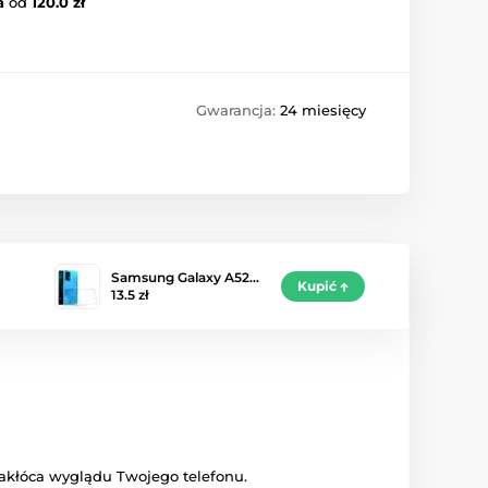
a
od
120.0 zł
Gwarancja:
24 miesięcy
Samsung Galaxy A52…
Kupić
13.5 zł
zakłóca wyglądu Twojego telefonu.