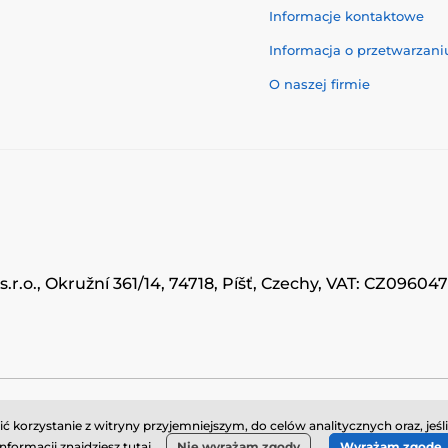
Informacje kontaktowe
Informacja o przetwarzan
O naszej firmie
.r.o., Okružní 361/14, 74718, Píšť, Czechy, VAT: CZ0960
© 2026 www.momanio.pl ⦁ Utworzono e-sklep
SIMPLIA.cz
korzystanie z witryny przyjemniejszym, do celów analitycznych oraz, jeśl
informacji znajdziesz
tutaj
Nie wyrażam zgody
Wyrażam zgodę