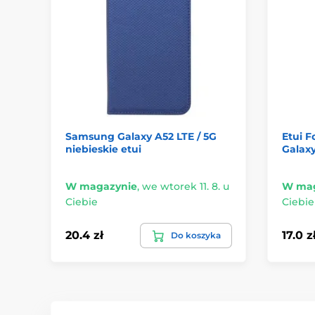
Samsung Galaxy A52 LTE / 5G
Etui F
niebieskie etui
Galaxy
W magazynie
,
we wtorek 11. 8. u
W mag
Ciebie
Ciebie
20.4 zł
17.0 z
Do koszyka