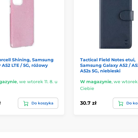
orcell Shining, Samsung
Tactical Field Notes etui,
 A52 LTE / 5G, różowy
Samsung Galaxy A52 / A52
A52s 5G, niebieski
azynie
,
we wtorek 11. 8. u
W magazynie
,
we wtorek 1
Ciebie
ł
30.7 zł
Do koszyka
Do ko