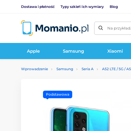
Dostawa i płatność
Typy szkieł i ich wymiary
Blog
Na przykład
Apple
Samsung
Xiaomi
Wprowadzenie
Samsung
Seria A
A52 LTE / 5G / A
Podstawowa