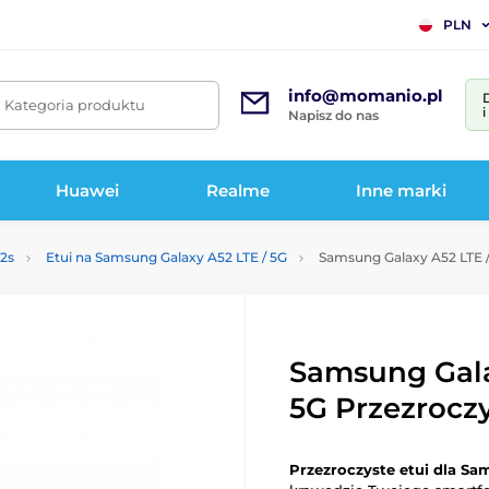
PLN
info@momanio.pl
. Kategoria produktu
Napisz do nas
Huawei
Realme
Inne marki
52s
Etui na Samsung Galaxy A52 LTE / 5G
Samsung Galaxy A52 LTE / 
Samsung Gala
5G Przezroczy
Przezroczyste etui dla S