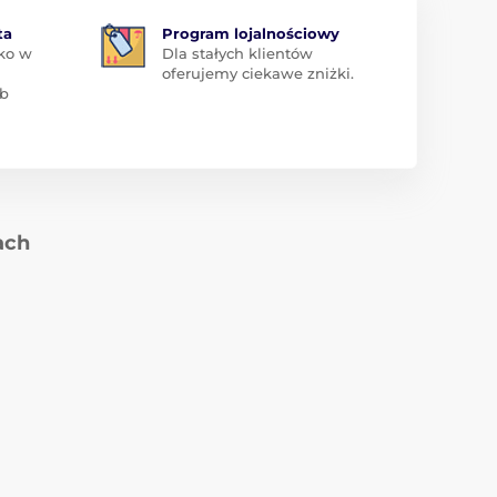
ta
Program lojalnościowy
ko w
Dla stałych klientów
oferujemy ciekawe zniżki.
ub
ach