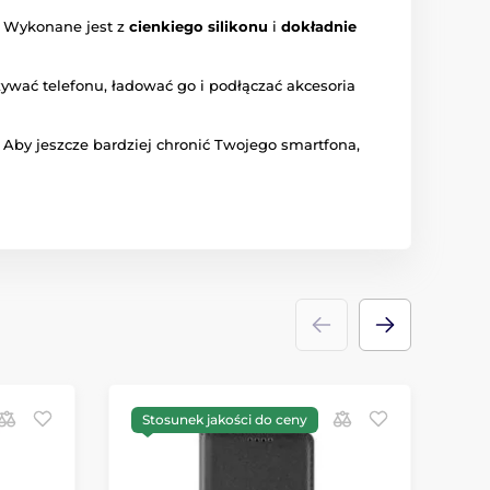
. Wykonane jest z
cienkiego silikonu
i
dokładnie
żywać telefonu, ładować go i podłączać akcesoria
Aby jeszcze bardziej chronić Twojego smartfona,
Stosunek jakości do ceny
P