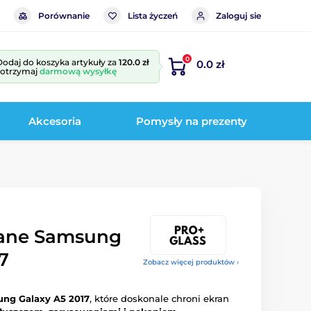
Porównanie
Lista życzeń
Zaloguj sie
0
Dodaj do koszyka artykuły za
120.0 zł
0.0 zł
i otrzymaj
darmową wysyłkę
Akcesoria
Pomysły na prezenty
wane Samsung
7
Zobacz więcej produktów ›
ng Galaxy A5 2017
, które doskonale chroni ekran