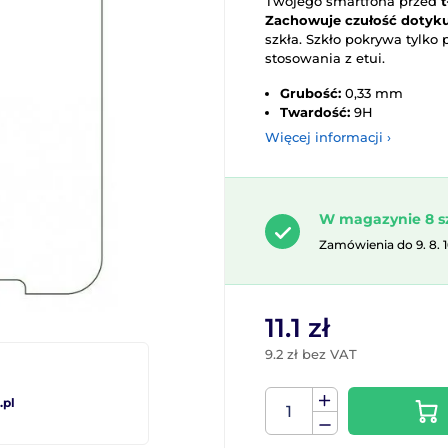
Twojego smartfona przed
Zachowuje czułość dotyku
szkła. Szkło pokrywa tylko 
stosowania z etui.
Grubość:
0,33 mm
Twardość:
9H
Więcej informacji ›
W magazynie 8 s
Zamówienia do 9. 8. 
11.1 zł
9.2 zł bez VAT
pl