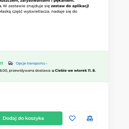
tłuszczem, zarysowaniami i pękaniem.
.
W zestawie znajduje się
zestaw do aplikacji
płaską część wyświetlacza, nadaje się do
zt
Opcje transportu ›
16:00, przewidywana dostawa:
u Ciebie we wtorek 11. 8.
Dodaj do koszyka