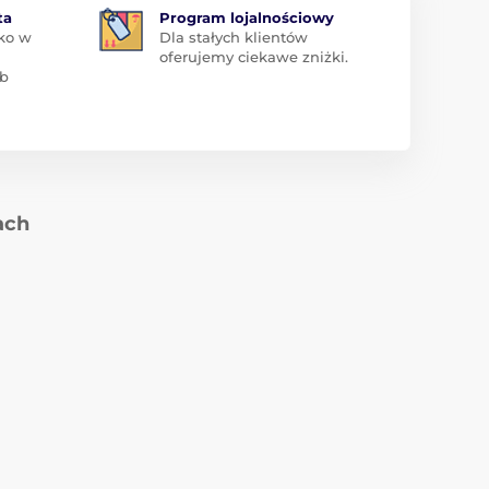
ta
Program lojalnościowy
ko w
Dla stałych klientów
oferujemy ciekawe zniżki.
ub
ach