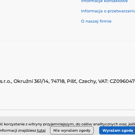
Informacje kontaktowe
Informacja o przetwarzan
O naszej firmie
.r.o., Okružní 361/14, 74718, Píšť, Czechy, VAT: CZ0960
© 2026 www.momanio.pl ⦁ Utworzono e-sklep
SIMPLIA.cz
korzystanie z witryny przyjemniejszym, do celów analitycznych oraz, jeśl
informacji znajdziesz
tutaj
Nie wyrażam zgody
Wyrażam zgodę