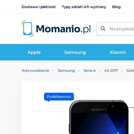
Dostawa i płatność
Typy szkieł i ich wymiary
Blog
Na przykład
Apple
Samsung
Xiaomi
Wprowadzenie
Samsung
Seria A
A5 2017
Szkł
Podstawowa