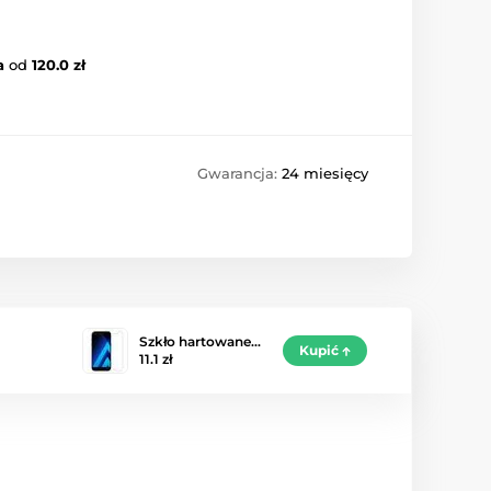
a
od
120.0 zł
Gwarancja:
24 miesięcy
Szkło hartowane…
Kupić
11.1 zł