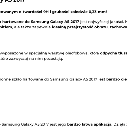
y A5 2017
towanym o twardości 9H i grubości zaledwie 0,33 mm!
o hartowane do Samsung Galaxy A5 2017
jest najwyższej jakości. 
bitiem
, ale także zapewnia
idealną przejrzystość obrazu
,
zachowu
 wyposażone w specjalną warstwę oleofobową, która
odpycha tłusz
 które zazwyczaj na nim pozostają.
hronne szkło hartowane do Samsung Galaxy A5 2017 jest
bardzo cie
o Samsung Galaxy A5 2017 jest jego
bardzo łatwa aplikacja
. Dzięki