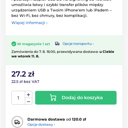
umożliwia łatwy i szybki transfer plików między
urządzeniem USB a Twoim iPhone'em lub iPadem –
bez Wi-Fi, bez chmury, bez komplikacji.
Więcej informacji ›
Opcje transportu ›
W magazynie 1 szt
Zamówienia do 7. 8. 16:00, przewidywana dostawa:
u Ciebie
we wtorek 11. 8.
27.2 zł
22.5 zł bez VAT
Dodaj do koszyka
Darmowa dostawa
od
120.0 zł
Opcje dostawy ›