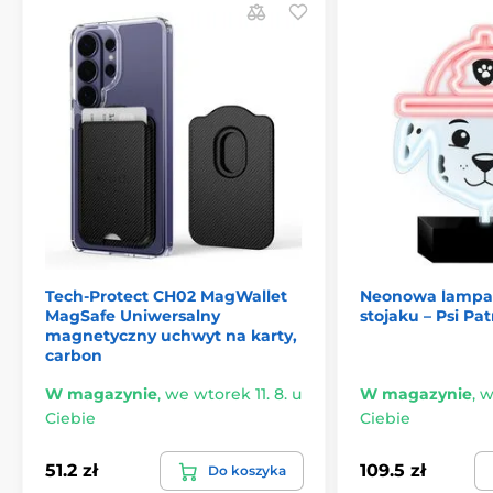
Kompatybilność:
iPhone, iPad, iPod (ze złączem
Lightning), Windows/macOS
Waga:
< 10 g
Produkt znajduje się w kategoriach
Tech-Protect CH02 MagWallet
Neonowa lampa
MagSafe Uniwersalny
stojaku – Psi Pat
magnetyczny uchwyt na karty,
carbon
W magazynie
,
we wtorek 11. 8. u
W magazynie
,
w
Ciebie
Ciebie
51.2 zł
109.5 zł
Do koszyka