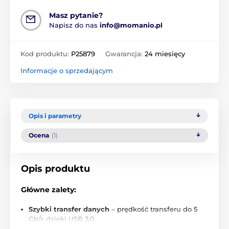
Masz pytanie?
Napisz do nas
info@momanio.pl
Kod produktu:
P25879
Gwarancja:
24 miesięcy
Informacje o sprzedającym
Opis i parametry
Ocena
(1)
Opis produktu
Główne zalety:
Szybki transfer danych
– prędkość transferu do 5
Gb/s dzięki USB 3.0