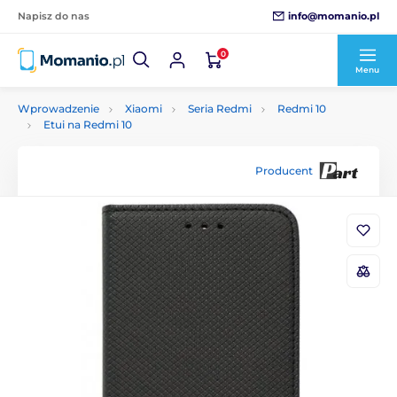
info@momanio.pl
Napisz do nas
0
Menu
Wprowadzenie
Xiaomi
Seria Redmi
Redmi 10
Etui na Redmi 10
Producent