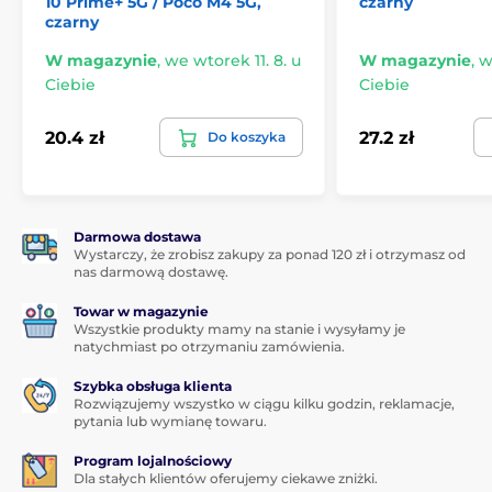
10 Prime+ 5G / Poco M4 5G,
czarny
czarny
Etui dla Xiaomi Redmi 10 możesz u nas zakupić
w
kilku wariantach kolorystycznych.
W magazynie
,
we wtorek 11. 8. u
W magazynie
,
w
Ciebie
Ciebie
20.4 zł
27.2 zł
Do koszyka
Darmowa dostawa
Wystarczy, że zrobisz zakupy za ponad 120 zł i otrzymasz od
nas darmową dostawę.
Towar w magazynie
Wszystkie produkty mamy na stanie i wysyłamy je
natychmiast po otrzymaniu zamówienia.
Szybka obsługa klienta
Rozwiązujemy wszystko w ciągu kilku godzin, reklamacje,
pytania lub wymianę towaru.
Program lojalnościowy
Dla stałych klientów oferujemy ciekawe zniżki.