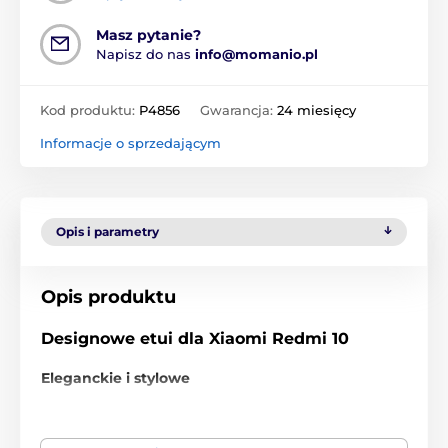
Masz pytanie?
Napisz do nas
info@momanio.pl
Kod produktu:
P4856
Gwarancja:
24 miesięcy
Informacje o sprzedającym
Opis i parametry
Opis produktu
Designowe etui dla Xiaomi Redmi 10
Eleganckie i stylowe
Ochronne etui
jest wysokiej jakości i eleganckim
pokrowcem na telefon Xiaomi Redmi 10, którego